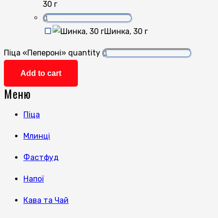
30 г
Шинка, 30 г
Піца «Пепероні» quantity
Add to cart
Меню
Піца
Млинці
Фастфуд
Напої
Кава та Чай