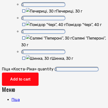
Печериці, 30 г
Помідор “Чері”, 40 г
Салямі “Пепероні”,
30 г
Шинка, 30 г
Піца «Коста-Ріка» quantity
Add to cart
Меню
Піца