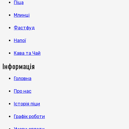
Піца
Млинці
Фастфуд
Напої
Кава та Чай
Інформація
Головна
Про нас
Історія піци
Графік роботи