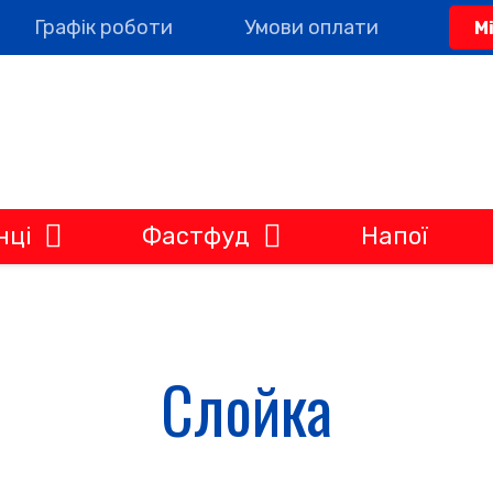
Графік роботи
Умови оплати
М
нці
Фастфуд
Напої
Слойка