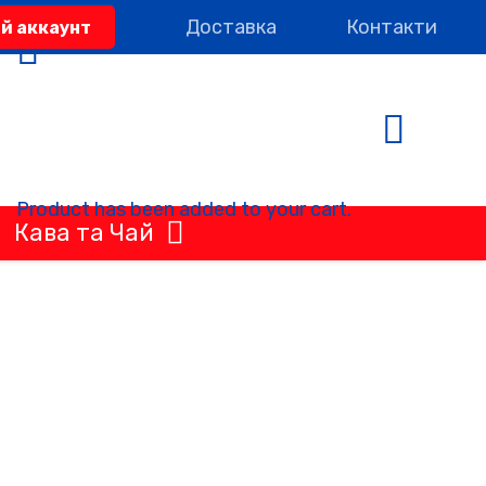
Доставка
Контакти
ій аккаунт
Product
has been added to your cart.
Кава та Чай