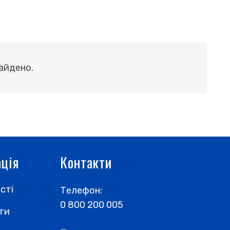
айдено.
ція
Контакти
сті
Телефон:
0 800 200 005
рти