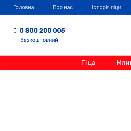
Головна
Про нас
Історія піци
0 800 200 005
Безкоштовний
Піца
Мли